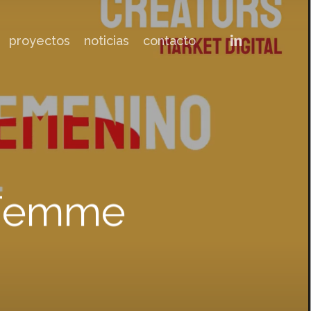
linkedin
proyectos
noticias
contacto
 Femme