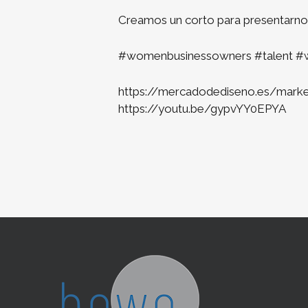
Creamos un corto para presentarnos
#womenbusinessowners #talent 
https://mercadodediseno.es/market
https://youtu.be/gypvYY0EPYA